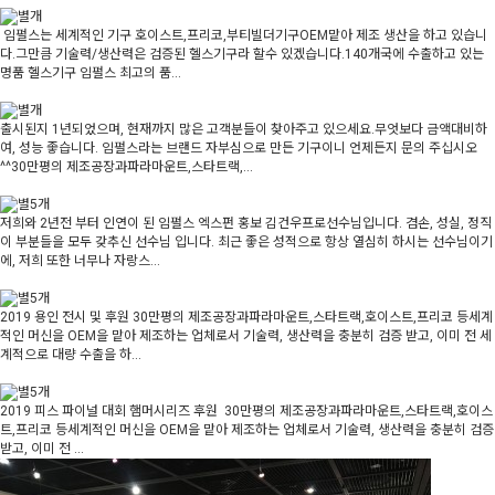
임펄스는 세계적인 기구 호이스트,프리코,부티빌더기구OEM맡아 제조 생산을 하고 있습니
다.그만큼 기술력/생산력은 검증된 헬스기구라 할수 있겠습니다.140개국에 수출하고 있는
명품 헬스기구 임펄스 최고의 품...
출시된지 1년되었으며, 현재까지 많은 고객분들이 찾아주고 있으세요.무엇보다 금액대비하
여, 성능 좋습니다. 임펄스라는 브랜드 자부심으로 만든 기구이니 언제든지 문의 주십시오
^^30만평의 제조공장과파라마운트,스타트랙,...
저희와 2년전 부터 인연이 된 임펄스 엑스펀 홍보 김건우프로선수님입니다. 겸손, 성실, 정직
이 부분들을 모두 갖추신 선수님 입니다. 최근 좋은 성적으로 항상 열심히 하시는 선수님이기
에, 저희 또한 너무나 자랑스...
2019 용인 전시 및 후원 30만평의 제조공장과파라마운트,스타트랙,호이스트,프리코 등세계
적인 머신을 OEM을 맡아 제조하는 업체로서 기술력, 생산력을 충분히 검증 받고, 이미 전 세
계적으로 대량 수출을 하...
2019 피스 파이널 대회 햄머시리즈 후원 30만평의 제조공장과파라마운트,스타트랙,호이스
트,프리코 등세계적인 머신을 OEM을 맡아 제조하는 업체로서 기술력, 생산력을 충분히 검증
받고, 이미 전 ...