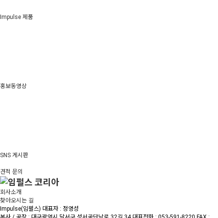
Impulse 제품
홍보동영상
SNS 게시판
견적 문의
회사소개
찾아오시는 길
Impulse(임펄스) 대표자 : 정영성
본사 / 공장 : 대구광역시 달서구 성서공단남로 32길 34
대표전화 : 053-591-8220
FAX :